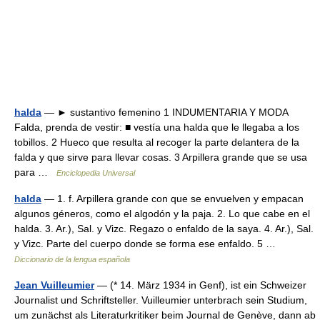
halda
— ► sustantivo femenino 1 INDUMENTARIA Y MODA
Falda, prenda de vestir: ■ vestía una halda que le llegaba a los
tobillos. 2 Hueco que resulta al recoger la parte delantera de la
falda y que sirve para llevar cosas. 3 Arpillera grande que se usa
para …
Enciclopedia Universal
halda
— 1. f. Arpillera grande con que se envuelven y empacan
algunos géneros, como el algodón y la paja. 2. Lo que cabe en el
halda. 3. Ar.), Sal. y Vizc. Regazo o enfaldo de la saya. 4. Ar.), Sal.
y Vizc. Parte del cuerpo donde se forma ese enfaldo. 5 …
Diccionario de la lengua española
Jean Vuilleumier
— (* 14. März 1934 in Genf), ist ein Schweizer
Journalist und Schriftsteller. Vuilleumier unterbrach sein Studium,
um zunächst als Literaturkritiker beim Journal de Genève, dann ab