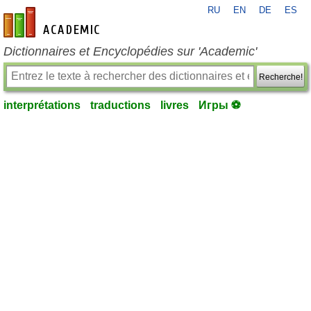
RU
EN
DE
ES
fr-academic.com
Dictionnaires et Encyclopédies sur 'Academic'
Recherche!
interprétations
traductions
livres
Игры ⚽