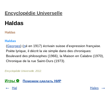
Encyclopédie Universelle
Haldas
Haldas
Haldas
(
Georges
) (
n
é en 1917) écrivain suisse d'expression française.
Poète lyrique, il décrit la vie simple dans des chroniques:
Boulevard des philosophes (1966), la Maison en Calabre (1970),
Chronique de la rue Saint-Ours (1973).
Encyclopédie Universelle
.
2012
.
Игры ⚽
Поможем сделать НИР
Hal
Hales