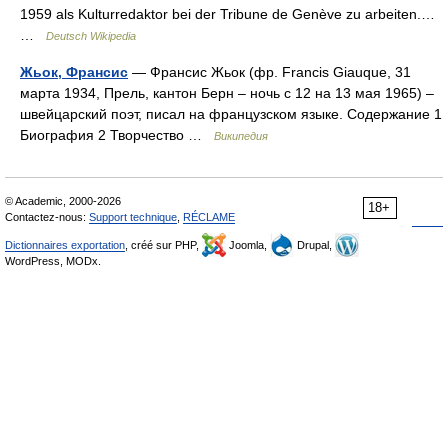
1959 als Kulturredaktor bei der Tribune de Genève zu arbeiten.…
…
Deutsch Wikipedia
Жьок, Франсис
— Франсис Жьок (фр. Francis Giauque, 31
марта 1934, Прель, кантон Берн – ночь с 12 на 13 мая 1965) –
швейцарский поэт, писал на французском языке. Содержание 1
Биография 2 Творчество …
Википедия
© Academic, 2000-2026
18+
Contactez-nous:
Support technique
,
RÉCLAME
Dictionnaires exportation
, créé sur PHP,
Joomla,
Drupal,
WordPress, MODx.